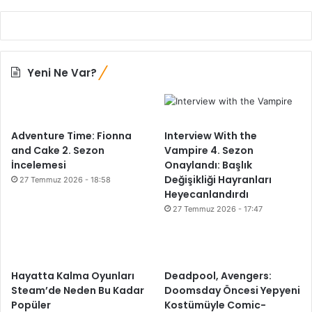
t
a
o
s
p
ı
’
B
u
i
Yeni Ne Var?
n
r
a
i
K
n
a
c
v
Adventure Time: Fionna
Interview With the
i
u
and Cake 2. Sezon
Vampire 4. Sezon
s
ş
İncelemesi
Onaylandı: Başlık
i
t
Değişikliği Hayranları
27 Temmuz 2026 - 18:58
“
u
Heyecanlandırdı
Y
27 Temmuz 2026 - 17:47
a
l
t
a
Hayatta Kalma Oyunları
Deadpool, Avengers:
r
Steam’de Neden Bu Kadar
Doomsday Öncesi Yepyeni
H
Popüler
Kostümüyle Comic-
a