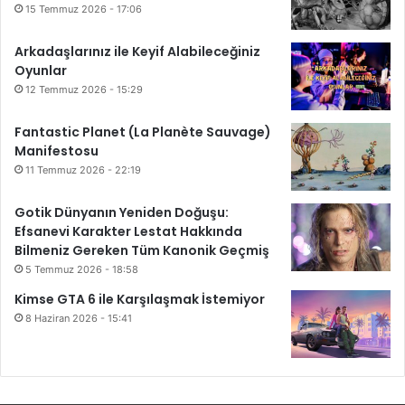
15 Temmuz 2026 - 17:06
s
i
a
s
Arkadaşlarınız ile Keyif Alabileceğiniz
y
a
Oyunlar
f
y
12 Temmuz 2026 - 15:29
a
f
Fantastic Planet (La Planète Sauvage)
a
Manifestosu
11 Temmuz 2026 - 22:19
Gotik Dünyanın Yeniden Doğuşu:
Efsanevi Karakter Lestat Hakkında
Bilmeniz Gereken Tüm Kanonik Geçmiş
5 Temmuz 2026 - 18:58
Kimse GTA 6 ile Karşılaşmak İstemiyor
8 Haziran 2026 - 15:41