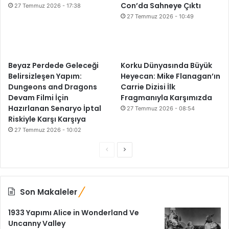
Con’da Sahneye Çıktı
n
27 Temmuz 2026 - 17:38
E
27 Temmuz 2026 - 10:49
f
s
a
n
Beyaz Perdede Geleceği
Korku Dünyasında Büyük
e
Belirsizleşen Yapım:
Heyecan: Mike Flanagan’ın
s
Dungeons and Dragons
Carrie Dizisi İlk
i
Devam Filmi İçin
Fragmanıyla Karşımızda
”
Hazırlanan Senaryo İptal
27 Temmuz 2026 - 08:54
Y
Riskiyle Karşı Karşıya
a
27 Temmuz 2026 - 10:02
y
ı
Ö
S
n
n
o
d
a
c
n
!
Son Makaleler
e
r
k
a
1933 Yapımı Alice in Wonderland Ve
i
k
Uncanny Valley