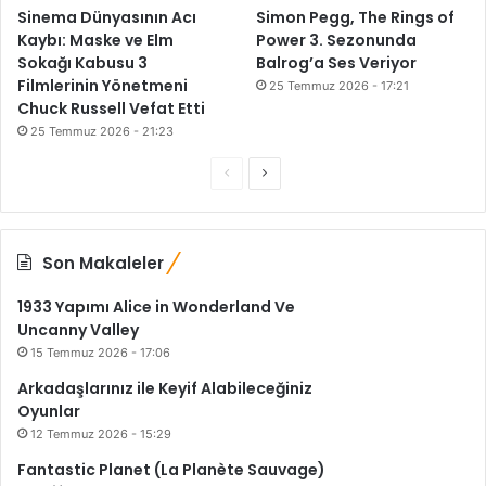
E
Sinema Dünyasının Acı
Simon Pegg, The Rings of
r
Kaybı: Maske ve Elm
Power 3. Sezonunda
i
Sokağı Kabusu 3
Balrog’a Ses Veriyor
ş
Filmlerinin Yönetmeni
25 Temmuz 2026 - 17:21
i
Chuck Russell Vefat Etti
m
25 Temmuz 2026 - 21:23
d
e
Ö
S
n
n
o
Ç
ı
c
n
k
Son Makaleler
e
r
t
k
a
ı
1933 Yapımı Alice in Wonderland Ve
i
k
Uncanny Valley
15 Temmuz 2026 - 17:06
s
i
Arkadaşlarınız ile Keyif Alabileceğiniz
a
s
Oyunlar
y
a
12 Temmuz 2026 - 15:29
f
y
Fantastic Planet (La Planète Sauvage)
a
f