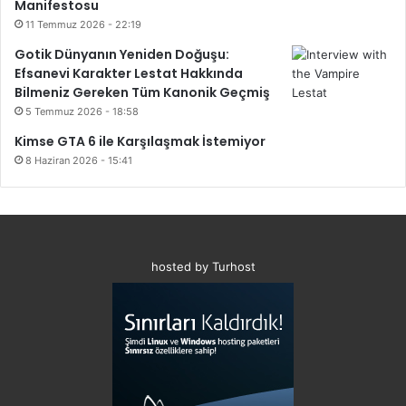
Manifestosu
a
11 Temmuz 2026 - 22:19
Gotik Dünyanın Yeniden Doğuşu:
Efsanevi Karakter Lestat Hakkında
Bilmeniz Gereken Tüm Kanonik Geçmiş
5 Temmuz 2026 - 18:58
Kimse GTA 6 ile Karşılaşmak İstemiyor
8 Haziran 2026 - 15:41
hosted by Turhost