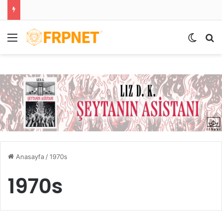
Menü
Dış gö
A
Anasayfa
/
1970s
1970s