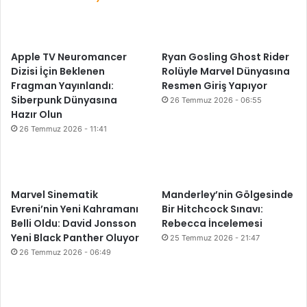
t
i
k
T
Apple TV Neuromancer
Ryan Gosling Ghost Rider
a
Dizisi İçin Beklenen
Rolüyle Marvel Dünyasına
k
Fragman Yayınlandı:
Resmen Giriş Yapıyor
t
Siberpunk Dünyasına
26 Temmuz 2026 - 06:55
i
Hazır Olun
k
26 Temmuz 2026 - 11:41
s
e
l
C
Marvel Sinematik
Manderley’nin Gölgesinde
R
Evreni’nin Yeni Kahramanı
Bir Hitchcock Sınavı:
P
Belli Oldu: David Jonsson
Rebecca İncelemesi
G
Yeni Black Panther Oluyor
E
25 Temmuz 2026 - 21:47
r
26 Temmuz 2026 - 06:49
k
e
n