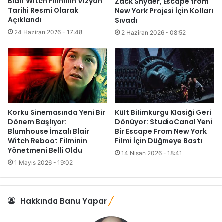
Blair Witch Filminin Vizyon
Zack Snyder, Escape from
Tarihi Resmi Olarak
New York Projesi İçin Kolları
Açıklandı
Sıvadı
24 Haziran 2026 - 17:48
2 Haziran 2026 - 08:52
Korku Sinemasında Yeni Bir
Kült Bilimkurgu Klasiği Geri
Dönem Başlıyor:
Dönüyor: StudioCanal Yeni
Blumhouse İmzalı Blair
Bir Escape From New York
Witch Reboot Filminin
Filmi İçin Düğmeye Bastı
Yönetmeni Belli Oldu
14 Nisan 2026 - 18:41
1 Mayıs 2026 - 19:02
Hakkında Banu Yapar