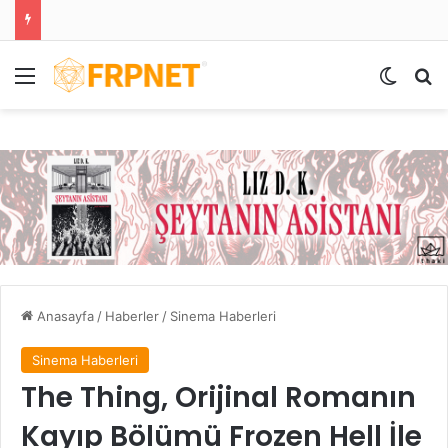
Menü
Dış gö
Ar
Anasayfa
/
Haberler
/
Sinema Haberleri
Sinema Haberleri
The Thing, Orijinal Romanın
Kayıp Bölümü Frozen Hell İle