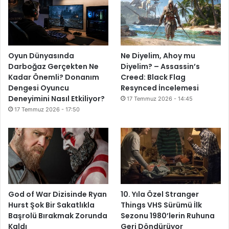
8.2
Oyun Dünyasında
Ne Diyelim, Ahoy mu
Darboğaz Gerçekten Ne
Diyelim? – Assassin’s
Kadar Önemli? Donanım
Creed: Black Flag
Dengesi Oyuncu
Resynced İncelemesi
Deneyimini Nasıl Etkiliyor?
17 Temmuz 2026 - 14:45
17 Temmuz 2026 - 17:50
God of War Dizisinde Ryan
10. Yıla Özel Stranger
Hurst Şok Bir Sakatlıkla
Things VHS Sürümü İlk
Başrolü Bırakmak Zorunda
Sezonu 1980’lerin Ruhuna
Kaldı
Geri Döndürüyor