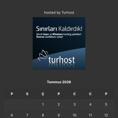
hosted by Turhost
Temmuz 2026
P
S
Ç
P
C
C
P
1
2
3
4
5
6
7
8
9
10
11
12