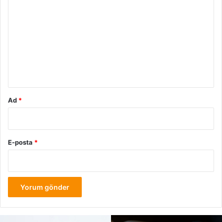
o
r
u
m
*
Ad
*
E-posta
*