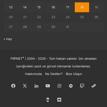
13
14
15
16
17
18
19
20
21
22
23
24
25
26
27
28
29
30
31
« Haz
®
FRPNET
| 2004 - 2026 - Tüm hakları saklıdır. İzin almadan
içeriğindeki yazılı ve görsel elemanlar kullanılamaz.
Hakkımızda
Ne Dediler?
Bize Ulaşın
Facebook
X
LinkedIn
YouTube
Instagram
Spotify
Twitch
Buha
Buy
Discord