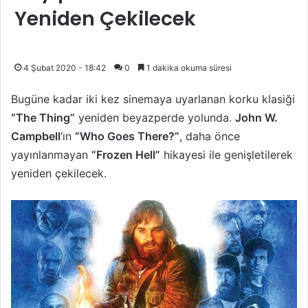
Yeniden Çekilecek
4 Şubat 2020 - 18:42
0
1 dakika okuma süresi
Bugüne kadar iki kez sinemaya uyarlanan korku klasiği
“The Thing”
yeniden beyazperde yolunda.
John W.
Campbell
‘ın
“Who Goes There?”
, daha önce
yayınlanmayan
“Frozen Hell”
hikayesi ile genişletilerek
yeniden çekilecek.