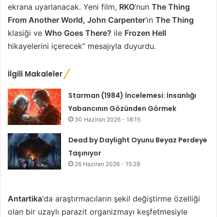
ekrana uyarlanacak. Yeni film,
RKO
‘nun
The Thing
From Another World, John Carpenter
‘ın
The Thing
klasiği ve
Who Goes There?
ile
Frozen Hell
hikayelerini içerecek” mesajıyla duyurdu.
İlgili Makaleler
Starman (1984) İncelemesi: İnsanlığı
Yabancının Gözünden Görmek
30 Haziran 2026 - 18:15
Dead by Daylight Oyunu Beyaz Perdeye
Taşınıyor
26 Haziran 2026 - 15:29
Antartika
‘da araştırmacıların şekil değiştirme özelliği
olan bir uzaylı parazit organizmayı keşfetmesiyle