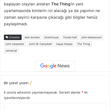
başlayan olayları anlatan
The Thing
‘in yeni
uyarlamasında kimlerin rol alacağı ya da yapımın ne
zaman seyirci karşısına çıkacağı gibi bilgiler henüz
paylaşılmadı.
Etiketler
alan donnes
blumhouse
frozen hell
john betancourt
john carpenter
John W. Campbell
kayıp hikaye
The Thing
universal
Bir yanıt yazın
E-posta adresiniz yayınlanmayacak.
Gerekli alanlar
*
ile
işaretlenmişlerdir
Y