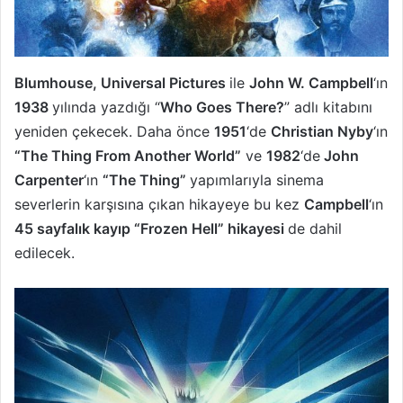
Blumhouse, Universal Pictures
ile
John W. Campbell
‘ın
1938
yılında yazdığı “
Who Goes There?
” adlı kitabını
yeniden çekecek. Daha önce
1951
‘de
Christian Nyby
‘ın
“The Thing From Another World”
ve
1982
‘de
John
Carpenter
‘ın
“The Thing”
yapımlarıyla sinema
severlerin karşısına çıkan hikayeye bu kez
Campbell
‘ın
45 sayfalık kayıp “Frozen Hell” hikayesi
de dahil
edilecek.