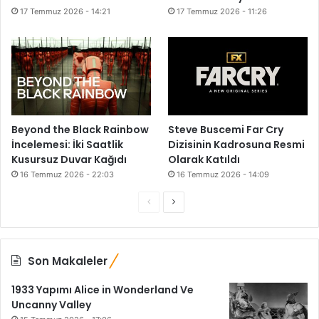
17 Temmuz 2026 - 14:21
17 Temmuz 2026 - 11:26
Beyond the Black Rainbow
Steve Buscemi Far Cry
İncelemesi: İki Saatlik
Dizisinin Kadrosuna Resmi
Kusursuz Duvar Kağıdı
Olarak Katıldı
16 Temmuz 2026 - 22:03
16 Temmuz 2026 - 14:09
Önceki
Sonraki
sayfa
sayfa
Son Makaleler
1933 Yapımı Alice in Wonderland Ve
Uncanny Valley