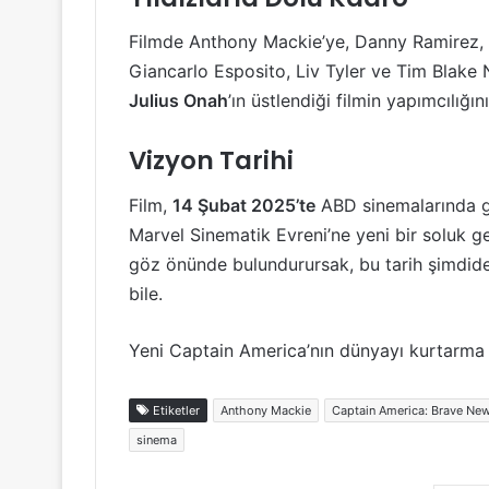
Filmde Anthony Mackie’ye, Danny Ramirez,
Giancarlo Esposito, Liv Tyler ve Tim Blake N
Julius Onah
’ın üstlendiği filmin yapımcılığın
Vizyon Tarihi
Film,
14 Şubat 2025’te
ABD sinemalarında gö
Marvel Sinematik Evreni’ne yeni bir soluk g
göz önünde bulundurursak, bu tarih şimdide
bile.
Yeni Captain America’nın dünyayı kurtarma 
Etiketler
Anthony Mackie
Captain America: Brave Ne
sinema