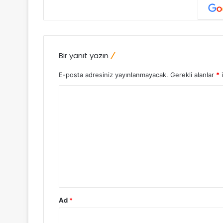
Bir yanıt yazın
E-posta adresiniz yayınlanmayacak.
Gerekli alanlar
*
i
Y
o
r
u
m
*
Ad
*