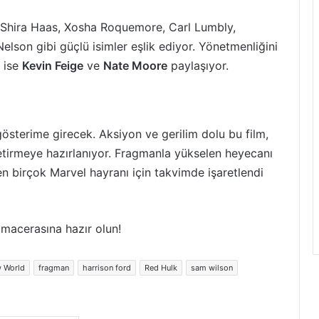
 Shira Haas, Xosha Roquemore, Carl Lumbly,
elson gibi güçlü isimler eşlik ediyor. Yönetmenliğini
ı ise
Kevin Feige
ve
Nate Moore
paylaşıyor.
sterime girecek. Aksiyon ve gerilim dolu bu film,
etirmeye hazırlanıyor. Fragmanla yükselen heyecanı
n birçok Marvel hayranı için takvimde işaretlendi
macerasına hazır olun!
w World
fragman
harrison ford
Red Hulk
sam wilson