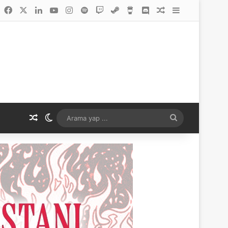
Facebook
X
LinkedIn
YouTube
Instagram
Spotify
Twitch
Buhar
Buy Me a Coffee
Discord
Rastgele Makale
Kenar Bölme
Rastgele Makale
Dış görünümü değiştir
Arama
yap
...