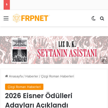
Menü
Dış gö
Ar
Anasayfa
/
Haberler
/
Çizgi Roman Haberleri
Çizgi Roman Haberleri
2026 Eisner Ödülleri
Adayları Açıklandı