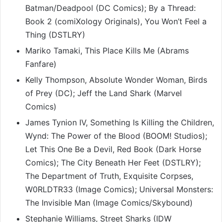
Batman/Deadpool (DC Comics); By a Thread:
Book 2 (comiXology Originals), You Won’t Feel a
Thing (DSTLRY)
Mariko Tamaki, This Place Kills Me (Abrams
Fanfare)
Kelly Thompson, Absolute Wonder Woman, Birds
of Prey (DC); Jeff the Land Shark (Marvel
Comics)
James Tynion IV, Something Is Killing the Children,
Wynd: The Power of the Blood (BOOM! Studios);
Let This One Be a Devil, Red Book (Dark Horse
Comics); The City Beneath Her Feet (DSTLRY);
The Department of Truth, Exquisite Corpses,
W0RLDTR33 (Image Comics); Universal Monsters:
The Invisible Man (Image Comics/Skybound)
Stephanie Williams, Street Sharks (IDW