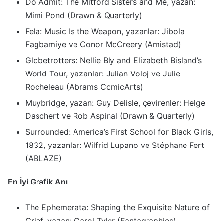
Do Admit: The Mitford Sisters and Me, yazan:
Mimi Pond (Drawn & Quarterly)
Fela: Music Is the Weapon, yazanlar: Jibola
Fagbamiye ve Conor McCreery (Amistad)
Globetrotters: Nellie Bly and Elizabeth Bisland’s
World Tour, yazanlar: Julian Voloj ve Julie
Rocheleau (Abrams ComicArts)
Muybridge, yazan: Guy Delisle, çevirenler: Helge
Daschert ve Rob Aspinal (Drawn & Quarterly)
Surrounded: America’s First School for Black Girls,
1832, yazanlar: Wilfrid Lupano ve Stéphane Fert
(ABLAZE)
En İyi Grafik Anı
The Ephemerata: Shaping the Exquisite Nature of
Grief, yazan: Carol Tyler (Fantagraphics)