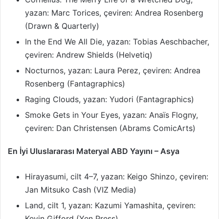
yazan: Marc Torices, çeviren: Andrea Rosenberg
(Drawn & Quarterly)
In the End We All Die, yazan: Tobias Aeschbacher,
çeviren: Andrew Shields (Helvetiq)
Nocturnos, yazan: Laura Perez, çeviren: Andrea
Rosenberg (Fantagraphics)
Raging Clouds, yazan: Yudori (Fantagraphics)
Smoke Gets in Your Eyes, yazan: Anaïs Flogny,
çeviren: Dan Christensen (Abrams ComicArts)
En İyi Uluslararası Materyal ABD Yayını – Asya
Hirayasumi, cilt 4–7, yazan: Keigo Shinzo, çeviren:
Jan Mitsuko Cash (VIZ Media)
Land, cilt 1, yazan: Kazumi Yamashita, çeviren:
Kevin Gifford (Yen Press)