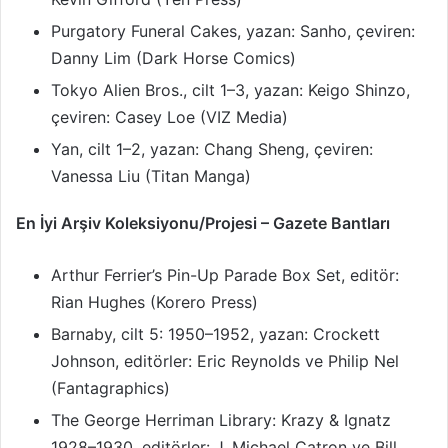
Purgatory Funeral Cakes, yazan: Sanho, çeviren:
Danny Lim (Dark Horse Comics)
Tokyo Alien Bros., cilt 1–3, yazan: Keigo Shinzo,
çeviren: Casey Loe (VIZ Media)
Yan, cilt 1–2, yazan: Chang Sheng, çeviren:
Vanessa Liu (Titan Manga)
En İyi Arşiv Koleksiyonu/Projesi – Gazete Bantları
Arthur Ferrier’s Pin-Up Parade Box Set, editör:
Rian Hughes (Korero Press)
Barnaby, cilt 5: 1950–1952, yazan: Crockett
Johnson, editörler: Eric Reynolds ve Philip Nel
(Fantagraphics)
The George Herriman Library: Krazy & Ignatz
1928–1930, editörler: J. Michael Catron ve Bill