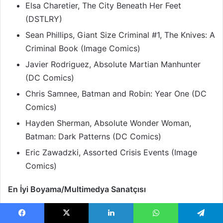
Elsa Charetier, The City Beneath Her Feet
(DSTLRY)
Sean Phillips, Giant Size Criminal #1, The Knives: A
Criminal Book (Image Comics)
Javier Rodriguez, Absolute Martian Manhunter
(DC Comics)
Chris Samnee, Batman and Robin: Year One (DC
Comics)
Hayden Sherman, Absolute Wonder Woman,
Batman: Dark Patterns (DC Comics)
Eric Zawadzki, Assorted Crisis Events (Image
Comics)
En İyi Boyama/Multimedya Sanatçısı
Teddy Kristiansen, Black Hammer: Spiral City
Facebook
X
LinkedIn
WhatsApp
Telegram